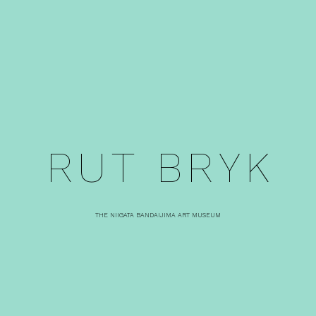
R
U
T
B
R
Y
K
THE NIIGATA BANDAIJIMA ART MUSEUM
島塚絵里の「フィンランド、
島塚絵里の「フィンランド、
暮らしの楽しみ」（３）
暮らしの楽しみ」（４）前半・
シナモンロール